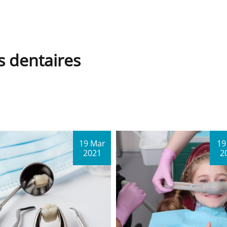
s dentaires
19 Mar
19
2021
2