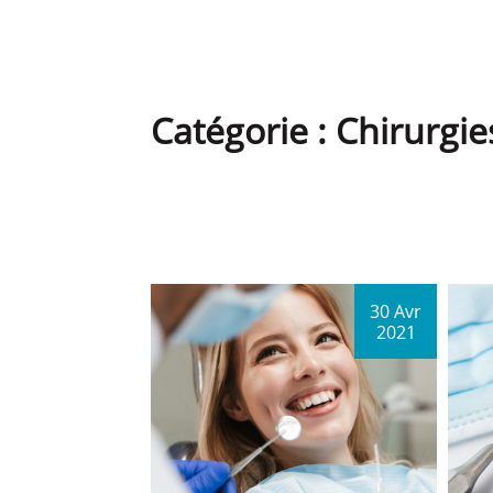
Catégorie :
Chirurgie
Navigation
des
30 Avr
2021
articles