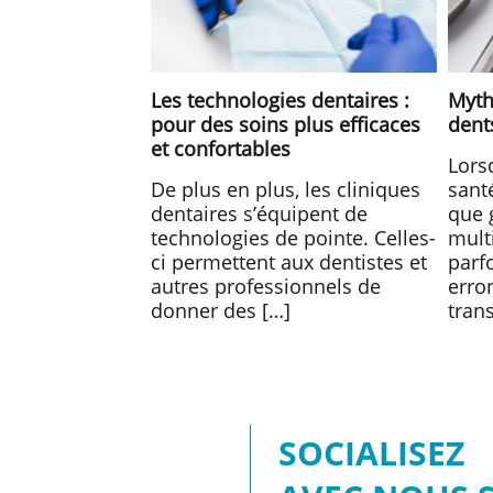
Les technologies dentaires :
Mythe
pour des soins plus efficaces
dent
et confortables
Lors
De plus en plus, les cliniques
sant
dentaires s’équipent de
que 
technologies de pointe. Celles-
mult
ci permettent aux dentistes et
parfo
autres professionnels de
erron
donner des […]
tran
SOCIALISEZ