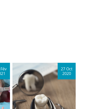
 Fév
27 Oct
021
2020