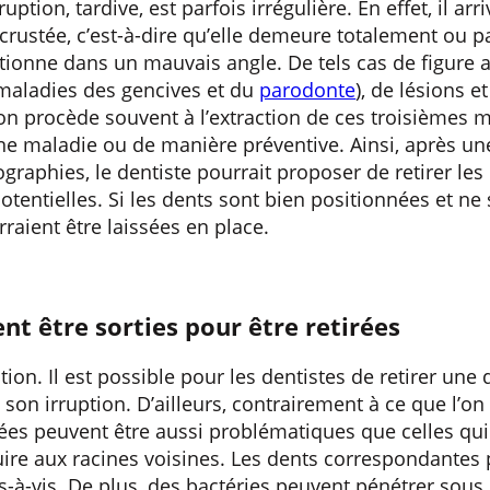
tion, tardive, est parfois irrégulière. En effet, il ar
crustée, c’est-à-dire qu’elle demeure totalement ou p
itionne dans un mauvais angle. De tels cas de figure a
 maladies des gencives et du
parodonte
), de lésions 
on procède souvent à l’extraction de ces troisièmes m
’une maladie ou de manière préventive. Ainsi, après u
graphies, le dentiste pourrait proposer de retirer le
otentielles. Si les dents sont bien positionnées et n
raient être laissées en place.
ent être sorties pour être retirées
tion. Il est possible pour les dentistes de retirer une
) son irruption. D’ailleurs, contrairement à ce que l’on
ées peuvent être aussi problématiques que celles qui
uire aux racines voisines. Les dents correspondantes
-à-vis. De plus, des bactéries peuvent pénétrer sous 