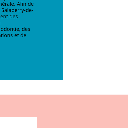
nérale. Afin de
e Salaberry-de-
ement des
u
hodontie, des
tions et de