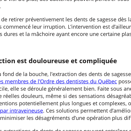
.
le de retirer préventivement les dents de sagesse dès l
s commencé leur irruption. L’intervention est d’aille
s dures et la mâchoire ayant encore une certaine plast
action est douloureuse et compliquée
 fond de la bouche, l’extraction des dents de sages
es membres de l’Ordre des dentistes du Québec
possè
icile, elle se déroule généralement bien. Faite sous an
e réelles douleurs, même si des sensations désagréa
rventions potentiellement plus longues et complexes, 
 par intraveineuse
. Ces solutions permettent d’amélior
 minimiser les désagréments d’une opération plus diff
es extractions de dents de sagesse peuvent entraîner