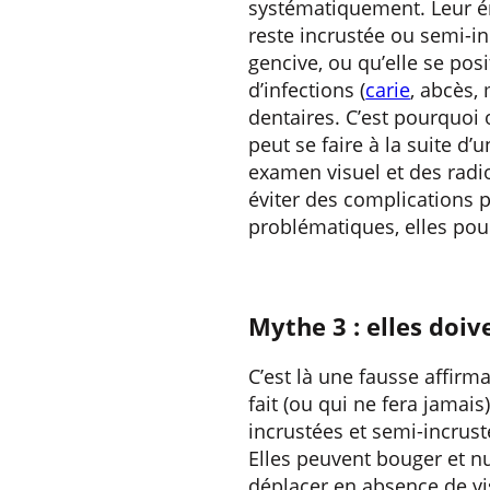
systématiquement. Leur érup
reste incrustée ou semi-in
gencive, ou qu’elle se pos
d’infections (
carie
, abcès,
dentaires. C’est pourquoi 
peut se faire à la suite d
examen visuel et des radio
éviter des complications p
problématiques, elles pour
Mythe 3 : elles doiv
C’est là une fausse affirma
fait (ou qui ne fera jamais
incrustées et semi-incrust
Elles peuvent bouger et n
déplacer en absence de vis