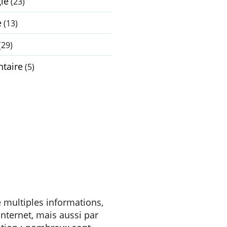
ie
(23)
e
(13)
(29)
taire
(5)
e multiples informations,
internet, mais aussi par