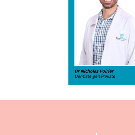
Dr Nicholas Poirier
Dentiste généraliste