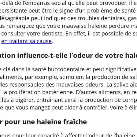
delà de l’embarras social qu’elle peut provoquer, il 
ersistante peut être le signe d’un problème de santé
ésagréable peut indiquer des troubles dentaires, ga
 vous remarquez que votre mauvaise haleine perdure 
e consulter votre dentiste. En effet, il est possible de
t
en traitant sa cause
.
on influence-t-elle l’odeur de votre hal
e clé dans la santé buccodentaire et peut significativ
 aliments, par exemple, stimulent la production de sa
ries responsables des mauvaises odeurs. La salive aide
si la prolifération bactérienne. D’autres aliments, en 
iciles à digérer, entraînant ainsi la production de co
e que vous mangez peut aider à contrôler, voire à élim
r pour une haleine fraîche
nus pour leur capacité à affecter l’odeur de l’haleine