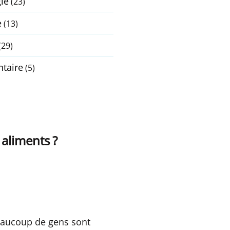
ie
(23)
e
(13)
(29)
taire
(5)
aliments ?
beaucoup de gens sont