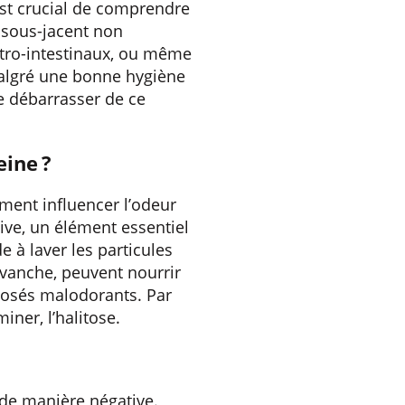
est crucial de comprendre
 sous-jacent non
stro-intestinaux, ou même
malgré une bonne hygiène
 se débarrasser de ce
eine ?
ement influencer l’odeur
live, un élément essentiel
 à laver les particules
revanche, peuvent nourrir
mposés malodorants. Par
iner, l’halitose.
 de manière négative.