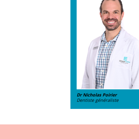
Dr Nicholas Poirier
Dentiste généraliste