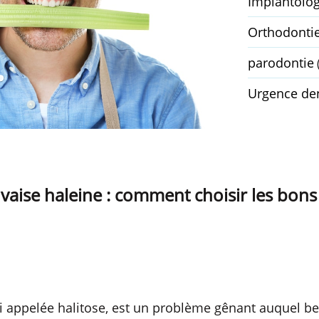
Implantolog
Orthodonti
parodontie
Urgence den
aise haleine : comment choisir les bons 
i appelée halitose, est un problème gênant auquel 