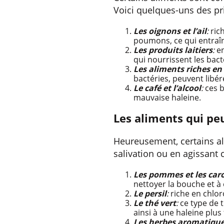
Voici quelques-uns des pr
Les oignons et l’ail
:
rich
poumons, ce qui entraî
Les produits laitiers
:
en
qui nourrissent les bac
Les aliments riches en
bactéries, peuvent libér
Le café et l’alcool
:
ces b
mauvaise haleine.
Les aliments qui peu
Heureusement, certains al
salivation ou en agissant
Les pommes et les car
nettoyer la bouche et à
Le persil
:
riche en chlor
Le thé vert
:
ce type de 
ainsi à une haleine plus 
Les herbes aromatiqu