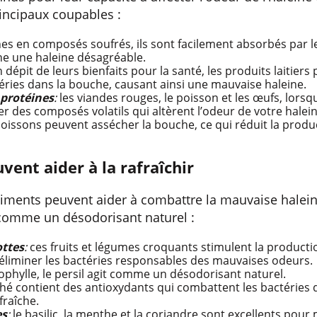
incipaux coupables :
es en composés soufrés, ils sont facilement absorbés par le
ne une haleine désagréable.
 dépit de leurs bienfaits pour la santé, les produits laitiers
téries dans la bouche, causant ainsi une mauvaise haleine.
 protéines
:
les viandes rouges, le poisson et les œufs, lorsq
er des composés volatils qui altèrent l’odeur de votre halein
oissons peuvent assécher la bouche, ce qui réduit la produc
vent aider à la rafraîchir
iments peuvent aider à combattre la mauvaise halein
 comme un désodorisant naturel :
ottes
:
ces fruits et légumes croquants stimulent la productio
 éliminer les bactéries responsables des mauvaises odeurs.
ophylle, le persil agit comme un désodorisant naturel.
thé contient des antioxydants qui combattent les bactéries 
fraîche.
es
:
le basilic, la menthe et la coriandre sont excellents pou