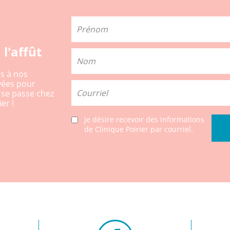
 l'affût
us à nos
lyées pour
i se passe chez
er !
Je désire recevoir des informations
de Clinique Poirier par courriel.