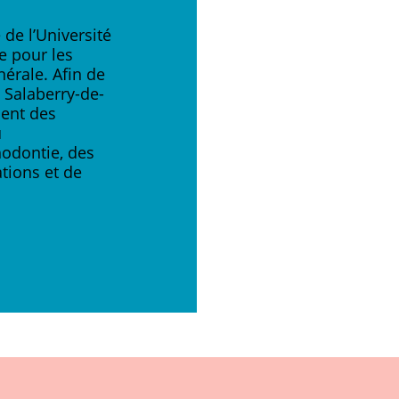
de l’Université
e pour les
nérale. Afin de
e Salaberry-de-
ement des
u
hodontie, des
tions et de