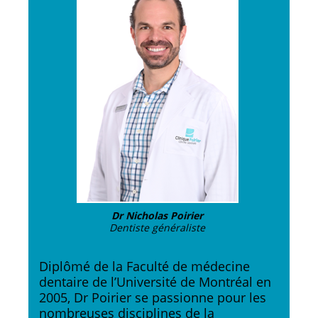
Dr Nicholas Poirier
Dentiste généraliste
Diplômé de la Faculté de médecine
dentaire de l’Université de Montréal en
2005, Dr Poirier se passionne pour les
nombreuses disciplines de la