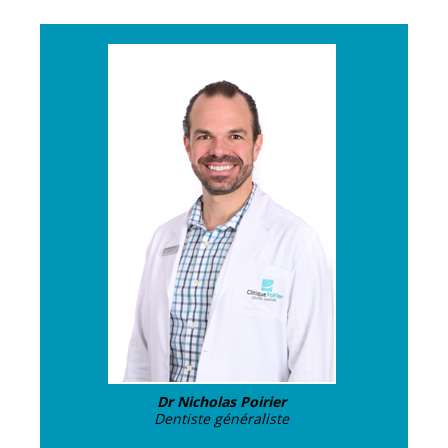
Dr Nicholas Poirier
Dentiste généraliste