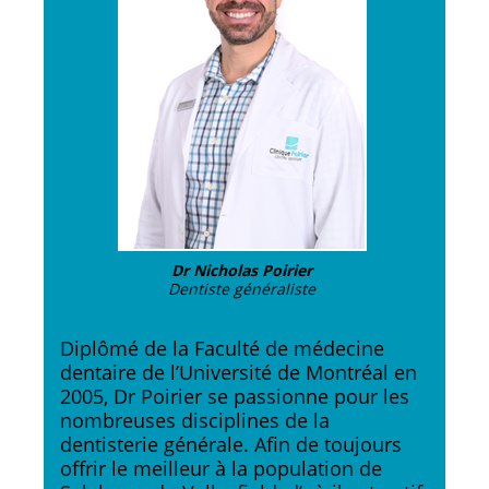
Dr Nicholas Poirier
Dentiste généraliste
Diplômé de la Faculté de médecine
dentaire de l’Université de Montréal en
2005, Dr Poirier se passionne pour les
nombreuses disciplines de la
dentisterie générale. Afin de toujours
offrir le meilleur à la population de