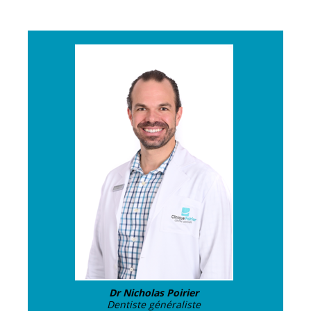
Dr Nicholas Poirier
Dentiste généraliste