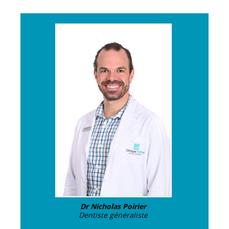
Dr Nicholas Poirier
Dentiste généraliste