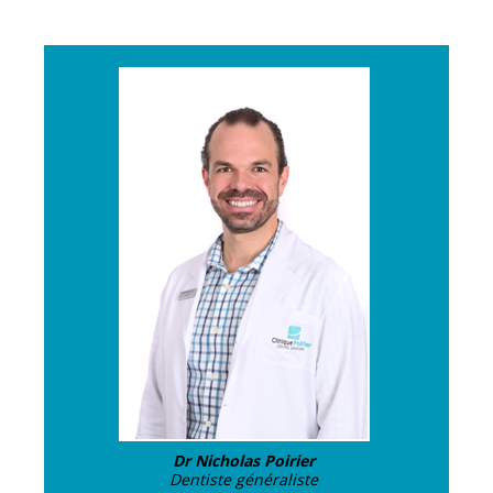
Dr Nicholas Poirier
Dentiste généraliste