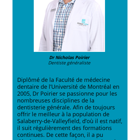
Dr Nicholas Poirier
Dentiste généraliste
Diplômé de la Faculté de médecine
dentaire de l’Université de Montréal en
2005, Dr Poirier se passionne pour les
nombreuses disciplines de la
dentisterie générale. Afin de toujours
offrir le meilleur à la population de
Salaberry-de-Valleyfield, d’où il est natif,
il suit régulièrement des formations
continues. De cette façon, il a pu