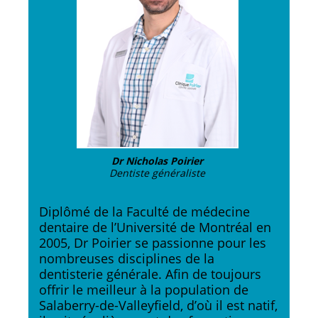
Dr Nicholas Poirier
Dentiste généraliste
Diplômé de la Faculté de médecine
dentaire de l’Université de Montréal en
2005, Dr Poirier se passionne pour les
nombreuses disciplines de la
dentisterie générale. Afin de toujours
offrir le meilleur à la population de
Salaberry-de-Valleyfield, d’où il est natif,