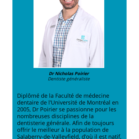
Dr Nicholas Poirier
Dentiste généraliste
Diplômé de la Faculté de médecine
dentaire de l’Université de Montréal en
2005, Dr Poirier se passionne pour les
nombreuses disciplines de la
dentisterie générale. Afin de toujours
offrir le meilleur à la population de
Salaberry-de-Valleyfield, d’où il est natif,