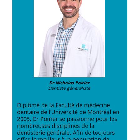
Dr Nicholas Poirier
Dentiste généraliste
Diplômé de la Faculté de médecine
dentaire de l’Université de Montréal en
2005, Dr Poirier se passionne pour les
nombreuses disciplines de la
dentisterie générale. Afin de toujours
offrir le meilleur à la population de