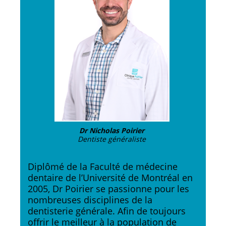
Dr Nicholas Poirier
Dentiste généraliste
Diplômé de la Faculté de médecine
dentaire de l’Université de Montréal en
2005, Dr Poirier se passionne pour les
nombreuses disciplines de la
dentisterie générale. Afin de toujours
offrir le meilleur à la population de